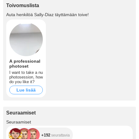
Toivomuslista
Auta henkilöä
Sally-Diaz
täyttämään toive!
A professional
photoset
I want to take a nu
photosession, how
do you like it?
Lue lisää
Seuraamiset
+192
Seuraamiset
+192
seurattavia