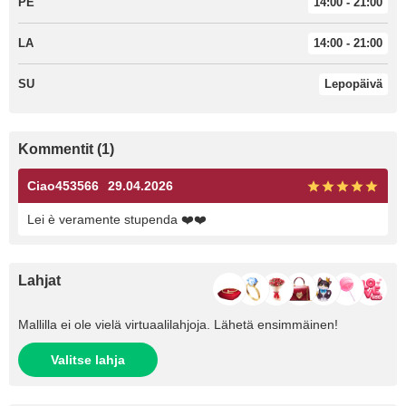
PE
14:00 - 21:00
LA
14:00 - 21:00
SU
Lepopäivä
Kommentit (1)
Ciao453566
29.04.2026
Lei è veramente stupenda ❤️❤️
Lahjat
Mallilla ei ole vielä virtuaalilahjoja. Lähetä ensimmäinen!
Valitse lahja