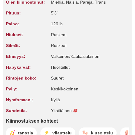
Olen kiinnostunut:
Miehiä, Naisia, Pareja, Trans
Pituus:
5'3"
Paino:
126 lb
Hiukset:
Ruskeat
Silmät:
Ruskeat
Etnisyys:
Valkoinen/Kaukasialainen
Häpykarvat:
Huolitellut
Rintojen koko:
Suuret
Pylly:
Keskikokoinen
Nymfomaani:
Kyllä
Suhdetila:
Yksittäinen
Kiinnostuksen kohteet
tanssia
vilauttelu
kiusoittelu
m