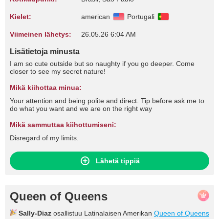
Kielet:
american
Portugali
Viimeinen lähetys:
26.05.26 6:04 AM
Lisätietoja minusta
I am so cute outside but so naughty if you go deeper. Come
closer to see my secret nature!
Mikä kiihottaa minua:
Your attention and being polite and direct. Tip before ask me to
do what you want and we are on the right way
Mikä sammuttaa kiihottumiseni:
Disregard of my limits.
Lähetä tippiä
Queen of Queens
Sally-Diaz
osallistuu Latinalaisen Amerikan
Queen of Queens