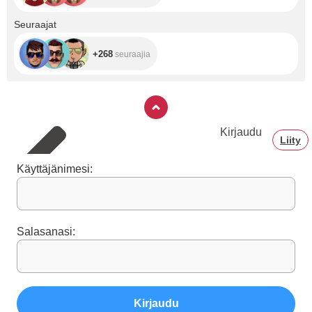
+268
Seuraajat
+268
seuraajia
Kirjaudu
Liity
Käyttäjänimesi:
Salasanasi:
Kirjaudu