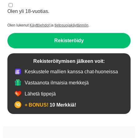
Olen yli 18-vuotias.
Olen lukenut
Käyttöehdot
ja
tietosuojakäytännön
.
Rekisteröidy
Rekisteröitymisen jälkeen voit:
Keskustele mallien kanssa chat-huoneissa
Vastaanota ilmaisia merkkejä
Lähetä tippejä
+ BONUS!
10 Merkkiä!
18+ teinejä