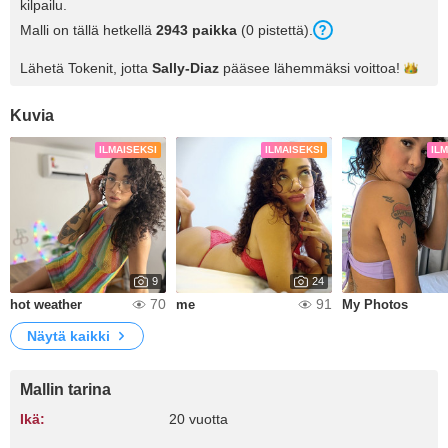
kilpailu.
Malli on tällä hetkellä
2943 paikka
(0 pistettä).
Lähetä Tokenit, jotta
Sally-Diaz
pääsee lähemmäksi
voittoa!
Kuvia
ILMAISEKSI
ILMAISEKSI
IL
9
24
70
91
hot weather
me
My Photos
Näytä kaikki
Mallin tarina
Ikä:
20 vuotta